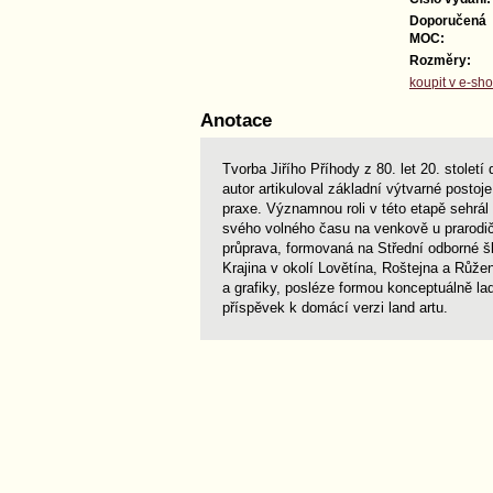
Doporučená
MOC:
Rozměry:
koupit v e-sh
Anotace
Tvorba Jiřího Příhody z 80. let 20. stole
autor artikuloval základní výtvarné posto
praxe. Významnou roli v této etapě sehrál 
svého volného času na venkově u prarodičů
průprava, formovaná na Střední odborné šk
Krajina v okolí Lovětína, Roštejna a Růže
a grafiky, posléze formou konceptuálně l
příspěvek k domácí verzi land artu.