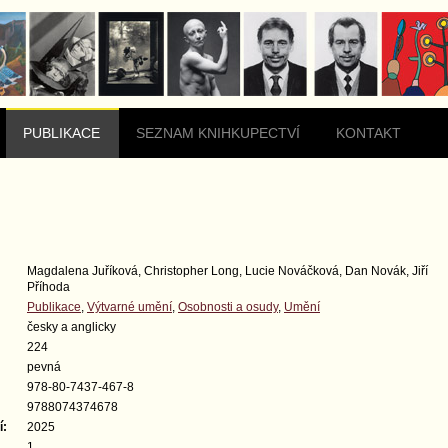
PUBLIKACE
SEZNAM KNIHKUPECTVÍ
KONTAKT
Magdalena Juříková, Christopher Long, Lucie Nováčková, Dan Novák, Jiří
Příhoda
Publikace
,
Výtvarné umění
,
Osobnosti a osudy
,
Umění
česky a anglicky
224
pevná
978-80-7437-467-8
9788074374678
í:
2025
1.