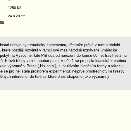
1250 Kč
24 × 28 cm
opu
tí dosud nebyla systematicky zpracována, přestože právě v tomto období
je, které později rozvinul v rámci své mezinárodně uznávané umělecké
pobyt na Vysočině, kde Příhoda od narození do konce 80. let trávil většinu
. Právě tehdy vznikl soubor prací, v němž se propojila klasická kresebná
ole výtvarné v Praze („Hollarka“), s intuitivním hledáním formy a výrazu.
né se pro něj stala prostorem experimentu: nejprve prostřednictvím kresby
aděných intervencí do terénu, které dnes chápeme jako významný