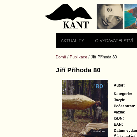
domů
Mapa
stránek
AKTUALITY
O VYDAVATELSTVÍ
Domů
/
Publikace
/
Jiří Příhoda 80
Jiří Příhoda 80
Autor:
Kategorie:
Jazyk:
Počet stran:
Vazba:
ISBN:
EAN:
Datum vydán
Číslo vydání: