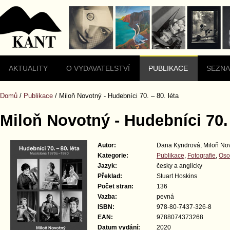
domů
Mapa
stránek
AKTUALITY
O VYDAVATELSTVÍ
PUBLIKACE
SEZNA
Domů
/
Publikace
/
Miloň Novotný - Hudebníci 70. – 80. léta
Miloň Novotný - Hudebníci 70. 
Autor:
Dana Kyndrová, Miloň No
Kategorie:
Publikace
,
Fotografie
,
Oso
Jazyk:
česky a anglicky
Překlad:
Stuart Hoskins
Počet stran:
136
Vazba:
pevná
ISBN:
978-80-7437-326-8
EAN:
9788074373268
Datum vydání:
2020