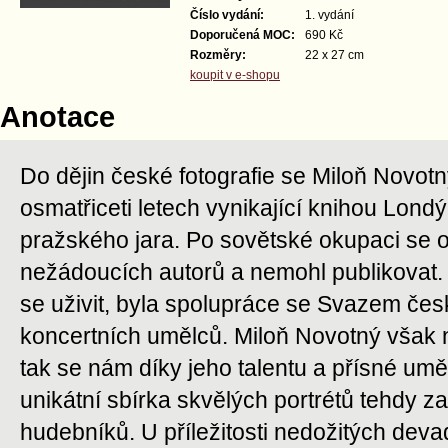
Číslo vydání:
1. vydání
Doporučená MOC:
690 Kč
Rozměry:
22 x 27 cm
koupit v e-shopu
Anotace
Do dějin české fotografie se Miloň Novot
osmatřiceti letech vynikající knihou Londý
pražského jara. Po sovětské okupaci se o
nežádoucích autorů a nemohl publikovat.
se uživit, byla spolupráce se Svazem čes
koncertních umělců. Miloň Novotný však ne
tak se nám díky jeho talentu a přísné um
unikátní sbírka skvělých portrétů tehdy za
hudebníků. U příležitosti nedožitých devad