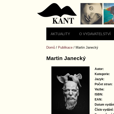
domů
Mapa
stránek
AKTUALITY
O VYDAVATELSTVÍ
Domů
/
Publikace
/
Martin Janecký
Martin Janecký
Autor:
Kategorie:
Jazyk:
Počet stran:
Vazba:
ISBN:
EAN:
Datum vydán
Číslo vydání: