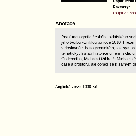
Doporučená
Rozměry:
koupit v e-sh
Anotace
První monografie českého sklářského soch
jeho tvorbu vzniklou po roce 2010. Prezent
v doslovném fyziognomickém, tak symboli
tematických statí historiků umění, skla, 
Gudenratha, Michala Ožibka či Michaela 
čase a prostoru, ale obrací se k samým d
Anglická verze 1990 Kč