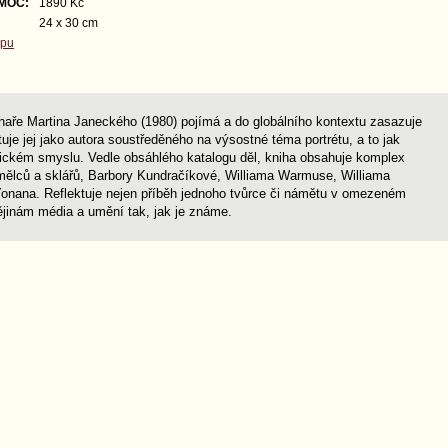
 MOC:
1890 Kč
24 x 30 cm
opu
aře Martina Janeckého (1980) pojímá a do globálního kontextu zasazuje
uje jej jako autora soustředěného na výsostné téma portrétu, a to jak
ckém smyslu. Vedle obsáhlého katalogu děl, kniha obsahuje komplex
umělců a sklářů, Barbory Kundračíkové, Williama Warmuse, Williama
Yonana. Reflektuje nejen příběh jednoho tvůrce či námětu v omezeném
ějinám média a umění tak, jak je známe.