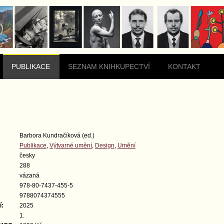
PUBLIKACE
SEZNAM KNIHKUPECTVÍ
KONTAKT
Barbora Kundračíková (ed.)
Publikace
,
Výtvarné umění
,
Design
,
Umění
česky
288
vázaná
978-80-7437-455-5
9788074374555
í:
2025
1.